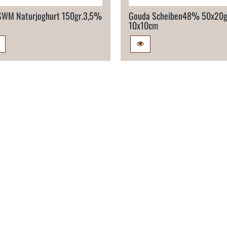
WM Naturjoghurt 150gr.​3,5%
Gouda Scheiben48% 50x20g
10x10cm