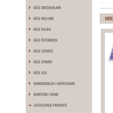
KÄSE GRIECHENLAND
HIER
KÄSE HOLLAND
KÄSE ITALIEN
KÄSE ÖSTERREICH
KÄSE SCHWEIZ
KÄSE SPANIEN
KÄSE USA
KONDENSMILCH / KAFFEESAHNE
KONFITÜRE/ HONIG
LACTOSEFREIE PRODUKTE