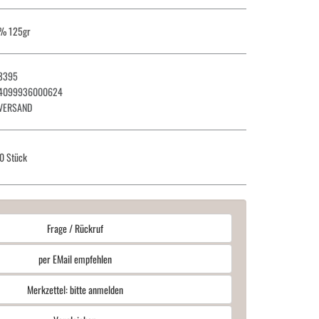
,5% 125gr
3395
4099936000624
VERSAND
0 Stück
Frage / Rückruf
per EMail empfehlen
Merkzettel: bitte anmelden