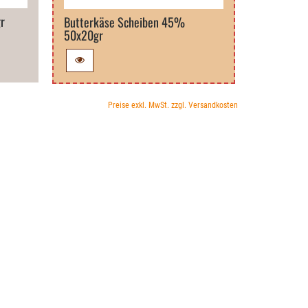
r
Tilsiter 
Butterkäse Scheiben 45%
50x20gr
Preise exkl. MwSt. zzgl. Versandkosten