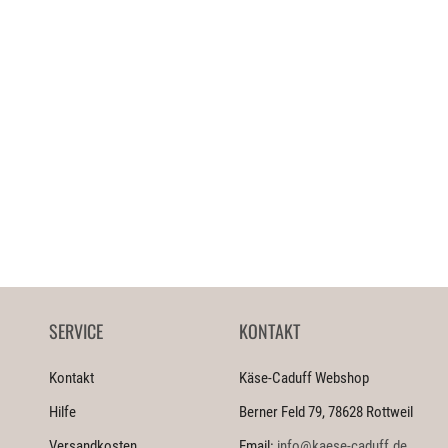
SERVICE
KONTAKT
Kontakt
Käse-Caduff Webshop
Hilfe
Berner Feld 79, 78628 Rottweil
Versandkosten
Email:
info@kaese-caduff.de