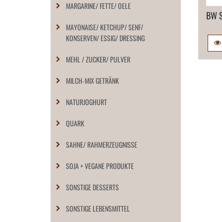
MARGARINE/ FETTE/ OELE
BW S
MAYONAISE/ KETCHUP/ SENF/
KONSERVEN/ ESSIG/ DRESSING
MEHL / ZUCKER/ PULVER
MILCH-MIX GETRÄNK
NATURJOGHURT
QUARK
SAHNE/ RAHMERZEUGNISSE
SOJA + VEGANE PRODUKTE
SONSTIGE DESSERTS
SONSTIGE LEBENSMITTEL