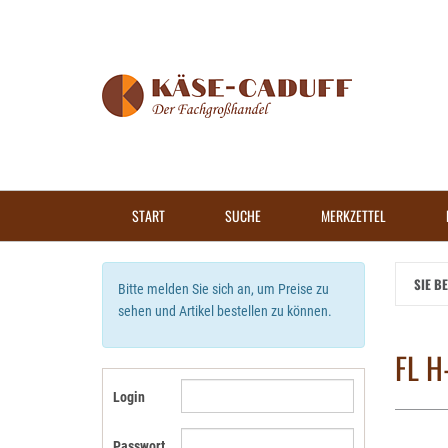
Zum
Hauptinhalt
springen
START
SUCHE
MERKZETTEL
SIE B
Bitte melden Sie sich an, um Preise zu
sehen und Artikel bestellen zu können.
FL H
Login
Passwort