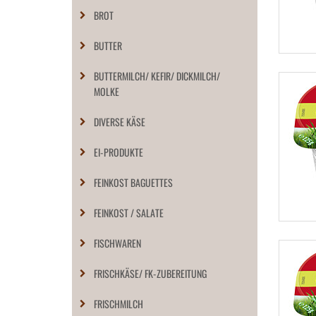
BROT
BUTTER
BUTTERMILCH/ KEFIR/ DICKMILCH/
MOLKE
DIVERSE KÄSE
EI-PRODUKTE
FEINKOST BAGUETTES
FEINKOST / SALATE
FISCHWAREN
FRISCHKÄSE/ FK-ZUBEREITUNG
FRISCHMILCH