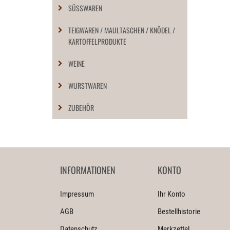
SÜSSWAREN
TEIGWAREN / MAULTASCHEN / KNÖDEL /
KARTOFFELPRODUKTE
WEINE
WURSTWAREN
ZUBEHÖR
INFORMATIONEN
KONTO
Impressum
Ihr Konto
AGB
Bestellhistorie
Datenschutz
Merkzettel