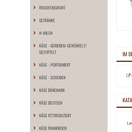
FRUCHTJOGHURT
GETRÄNKE
H-MILCH
KÄSE - GERIEBEN/ GEWÜRFELT/
GESTIFTELT
IM D
KÄSE - PORTIONIERT
KÄSE - SCHEIBEN
KÄSE DÄNEMARK
KAT
KÄSE DEUTSCH
KÄSE FETTREDUZIERT
Lac
KÄSE FRANKREICH