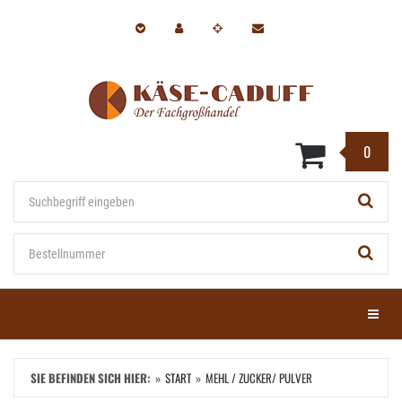
Zum
Hauptinhalt
springen
0
Stichwort
Bestellnummer
Menü e
SIE BEFINDEN SICH HIER:
START
MEHL / ZUCKER/ PULVER