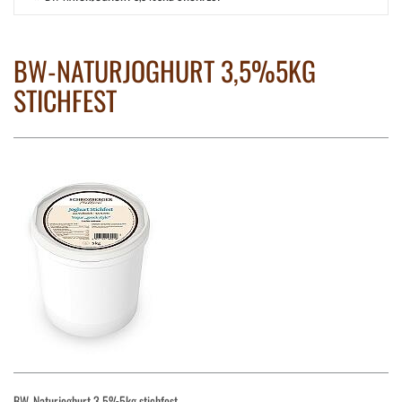
BW-NATURJOGHURT 3,5%5KG
STICHFEST
BW-Naturjoghurt 3,5%5kg stichfest