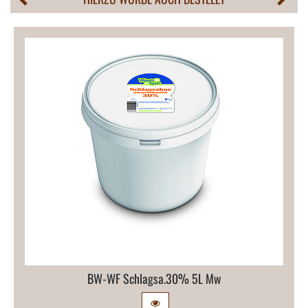
BW-​WF Schlagsa.​30% 5L Mw