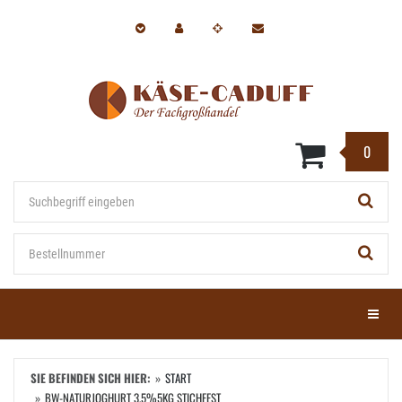
Zum
Hauptinhalt
springen
0
Stichwort
Bestellnummer
Menü e
SIE BEFINDEN SICH HIER:
START
BW-NATURJOGHURT 3,5%5KG STICHFEST