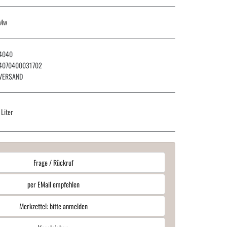
 Mw
4040
4070400031702
VERSAND
 Liter
Frage / Rückruf
per EMail empfehlen
Merkzettel: bitte anmelden