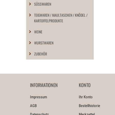
SÜSSWAREN
TEIGWAREN / MAULTASCHEN / KNÖDEL /
KARTOFFELPRODUKTE
WEINE
WURSTWAREN
ZUBEHÖR
INFORMATIONEN
KONTO
Impressum
Ihr Konto
AGB
Bestellhistorie
Datenschutz
Merkzettel