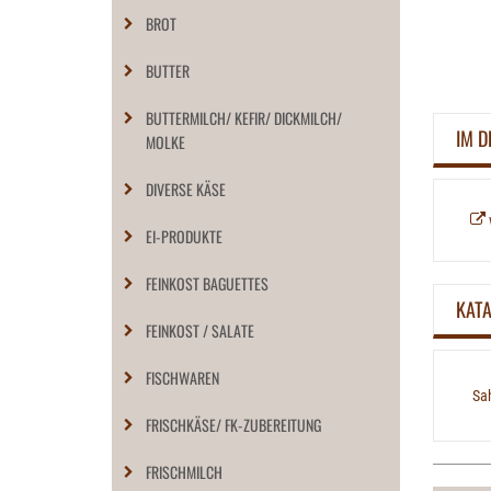
BROT
BUTTER
BUTTERMILCH/ KEFIR/ DICKMILCH/
IM D
MOLKE
DIVERSE KÄSE
EI-PRODUKTE
FEINKOST BAGUETTES
KAT
FEINKOST / SALATE
FISCHWAREN
Sa
FRISCHKÄSE/ FK-ZUBEREITUNG
FRISCHMILCH