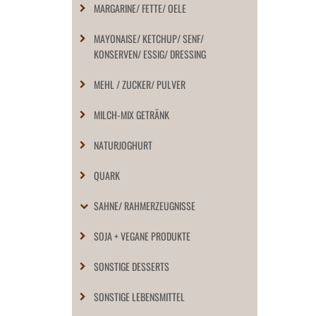
MARGARINE/ FETTE/ OELE
MAYONAISE/ KETCHUP/ SENF/
KONSERVEN/ ESSIG/ DRESSING
MEHL / ZUCKER/ PULVER
MILCH-MIX GETRÄNK
NATURJOGHURT
QUARK
SAHNE/ RAHMERZEUGNISSE
SOJA + VEGANE PRODUKTE
SONSTIGE DESSERTS
SONSTIGE LEBENSMITTEL