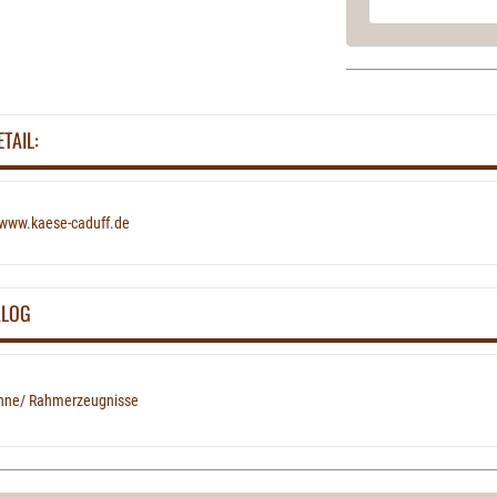
ETAIL:
www.kaese-caduff.de
ALOG
hne/ Rahmerzeugnisse