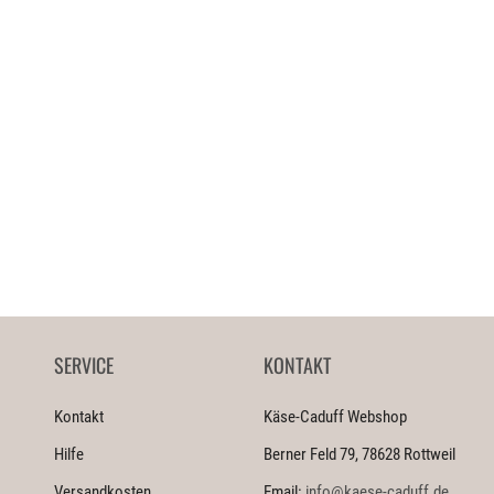
SERVICE
KONTAKT
Kontakt
Käse-Caduff Webshop
Hilfe
Berner Feld 79, 78628 Rottweil
Versandkosten
Email:
info@kaese-caduff.de