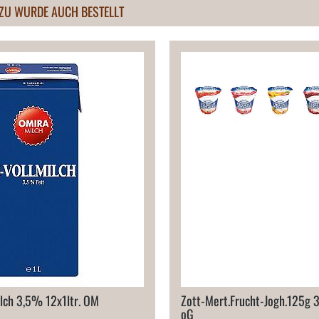
ZU WURDE AUCH BESTELLT
ilch 3,​5% 12x1ltr. OM
Zott-​Mert.​Frucht-​Jogh.​125g 
oG