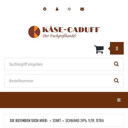
Zum
Hauptinhalt
springen
0
Stichwort
Bestellnummer
Menü e
SIE BEFINDEN SICH HIER:
START
SCHMAND 24% 1LTR. TETRA